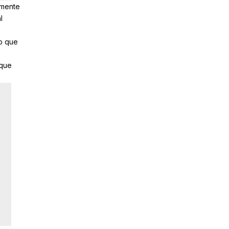
amente
l
do que
 que