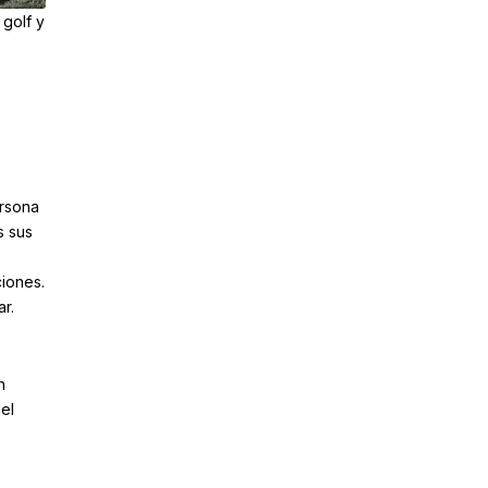
 golf y
ersona
s sus
iones.
r.
n
el