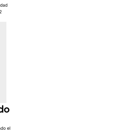
idad
2
ado
a
ndo el