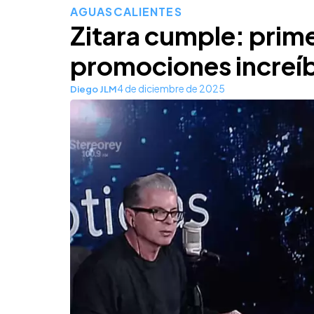
AGUASCALIENTES
Zitara cumple: prim
promociones increí
4 de diciembre de 2025
Diego JLM