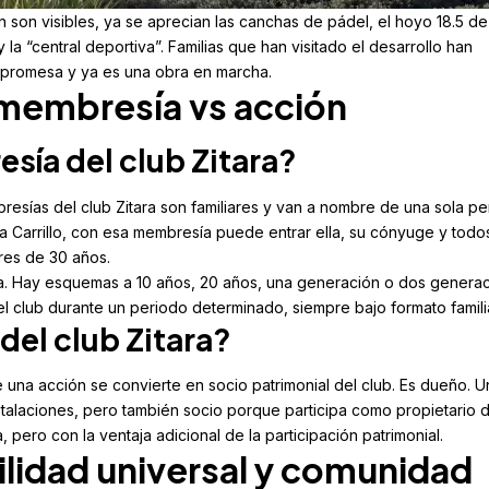
n son visibles, ya se aprecian las canchas de pádel, el hoyo 18.5 de
la “central deportiva”. Familias que han visitado el desarrollo han
 promesa y ya es una obra en marcha.
 membresía vs acción
sía del club Zitara?
bresías del club Zitara son familiares y van a nombre de una sola p
olina Carrillo, con esa membresía puede entrar ella, su cónyuge y todo
res de 30 años.
da. Hay esquemas a 10 años, 20 años, una generación o dos generac
el club durante un periodo determinado, siempre bajo formato familia
del club Zitara?
e una acción se convierte en socio patrimonial del club. Es dueño. U
stalaciones, pero también socio porque participa como propietario d
 pero con la ventaja adicional de la participación patrimonial.
ilidad universal y comunidad