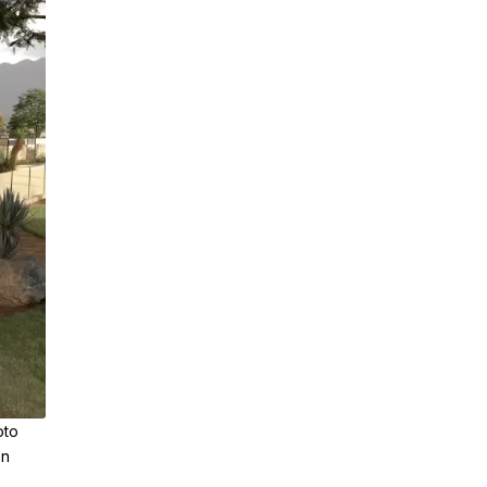
oto
en