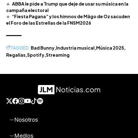
ABBA le pide a Trump que deje de usar su música en la
campaña electoral
“Fiesta Pagana” y los himnos de Mägo de Oz sacuden
el Foro de las Estrellas de la FNSM2026
TAGGED:
Bad Bunny
Industria musical
Música 2025
Regalías
Spotify
Streaming
Nosotros
Medios