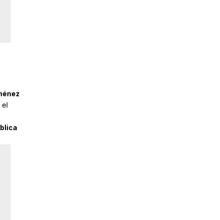
ménez
 el
blica