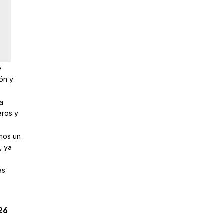
e
ón y
la
eros y
emos un
, ya
as
26