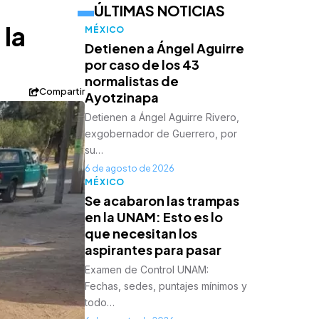
ÚLTIMAS NOTICIAS
 la
MÉXICO
Detienen a Ángel Aguirre
por caso de los 43
normalistas de
Compartir
Ayotzinapa
Detienen a Ángel Aguirre Rivero,
exgobernador de Guerrero, por
su…
6 de agosto de 2026
MÉXICO
Se acabaron las trampas
en la UNAM: Esto es lo
que necesitan los
aspirantes para pasar
Examen de Control UNAM:
Fechas, sedes, puntajes mínimos y
todo…