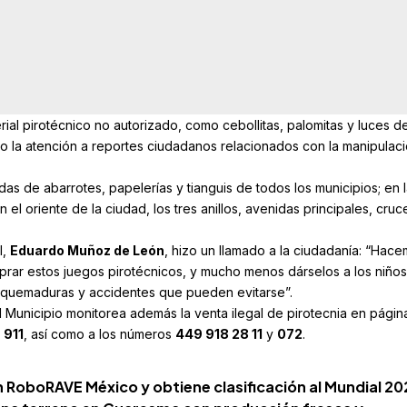
erial pirotécnico no autorizado, como cebollitas, palomitas y luces d
o la atención a reportes ciudadanos relacionados con la manipulaci
as de abarrotes, papelerías y tianguis de todos los municipios; en 
 el oriente de la ciudad, los tres anillos, avenidas principales, cruc
l,
Eduardo Muñoz de León
, hizo un llamado a la ciudadanía: “Hac
prar estos juegos pirotécnicos, y mucho menos dárselos a los niños
e quemaduras y accidentes que pueden evitarse”.
l Municipio monitorea además la venta ilegal de pirotecnia en págin
l
911
, así como a los números
449 918 28 11
y
072
.
n RoboRAVE México y obtiene clasificación al Mundial 20