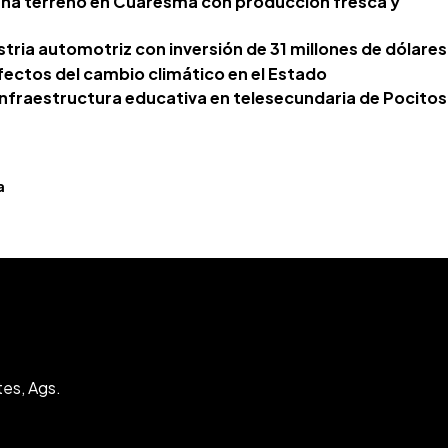
na terreno en Cuaresma con producción fresca y
tria automotriz con inversión de 31 millones de dólares
fectos del cambio climático en el Estado
infraestructura educativa en telesecundaria de Pocitos
a
tes, Ags.