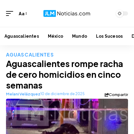
Aa
Aguascalientes
México
Mundo
Los Sucesos
AGUASCALIENTES
Aguascalientes rompe racha
de cero homicidios en cinco
semanas
Melani Velázquez
10 de diciembre de 2025
Compartir