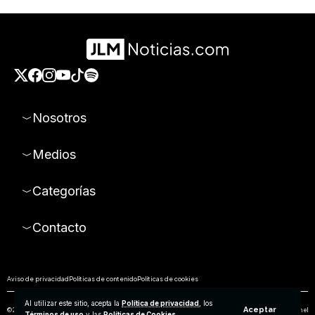
Nosotros
Medios
Categorías
Contacto
Aviso de privacidad
Políticas de contenido
Políticas de cookies
Al utilizar este sitio, acepta la
Política de privacidad
, los
Aceptar
© 2026 Todos los derechos reservados. Prohibida la reproducción parcial o total de los contenidos de este sitio sin el
Términos de uso
y las
Políticas de Cookies
.