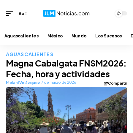
Aa
Aguascalientes
México
Mundo
Los Sucesos
AGUASCALIENTES
Magna Cabalgata FNSM2026:
Fecha, hora y actividades
Melani Velázquez
17 de marzo de 2026
Compartir