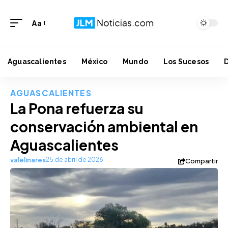
Aa
Aguascalientes
México
Mundo
Los Sucesos
AGUASCALIENTES
La Pona refuerza su
conservación ambiental en
Aguascalientes
valelinares
25 de abril de 2026
Compartir