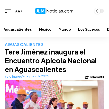
Aa
Aguascalientes
México
Mundo
Los Sucesos
AGUASCALIENTES
Tere Jiménez inaugura el
Encuentro Apícola Nacional
en Aguascalientes
valelinares
5 de junio de 2026
Compartir