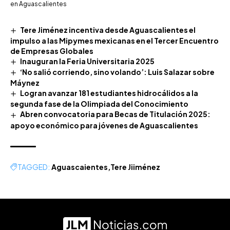
en Aguascalientes
Tere Jiménez incentiva desde Aguascalientes el
impulso a las Mipymes mexicanas en el Tercer Encuentro
de Empresas Globales
Inauguran la Feria Universitaria 2025
‘No salió corriendo, sino volando’: Luis Salazar sobre
Máynez
Logran avanzar 181 estudiantes hidrocálidos a la
segunda fase de la Olimpiada del Conocimiento
Abren convocatoria para Becas de Titulación 2025:
apoyo económico para jóvenes de Aguascalientes
TAGGED:
Aguascaientes
Tere Jiiménez