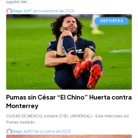
jugador del…
Diego JLM
7 de noviembre de 2024
DEPORTES
Pumas sin César “El Chino” Huerta contra
Monterrey
CIUDAD DE MÉXICO, octubre 21 (EL UNIVERSAL).- Este miércoles los
Pumas visitarán…
Diego JLM
21 de octubre de 2024