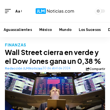
Aa
Aguascalientes
México
Mundo
Los Sucesos
FINANZAS
Wall Street cierra en verde y
el Dow Jones gana un 0,38 %
Redacción JLMNoticias
30 de abril de 2024
Compartir