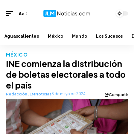
Aa
Aguascalientes
México
Mundo
Los Sucesos
MÉXICO
INE comienza la distribución
de boletas electorales a todo
el país
Redacción JLMNoticias
3 de mayo de 2024
Compartir