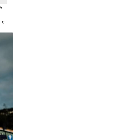
e
 el
.