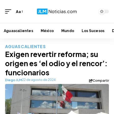
Aa
Aguascalientes
México
Mundo
Los Sucesos
AGUASCALIENTES
Exigen revertir reforma; su
origen es ‘el odio y el rencor’:
funcionarios
Diego JLM
22 de agosto de 2024
Compartir