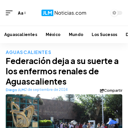
Aa
Aguascalientes
México
Mundo
Los Sucesos
AGUASCALIENTES
Federación deja a su suerte a
los enfermos renales de
Aguascalientes
Diego JLM
2 de septiembre de 2024
Compartir