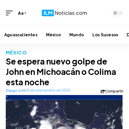
Aa
Aguascalientes
México
Mundo
Los Sucesos
MÉXICO
Se espera nuevo golpe de
John en Michoacán o Colima
esta noche
Diego JLM
26 de septiembre de 2024
Compartir