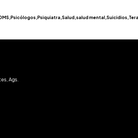
OMS
Psicólogos
Psiquiatra
Salud
salud mental
Suicidios
Ter
tes, Ags.