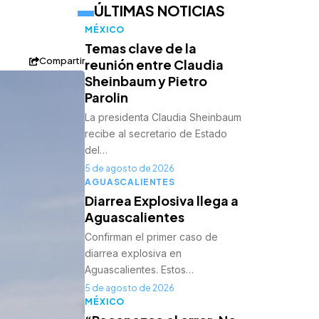
ÚLTIMAS NOTICIAS
MÉXICO
Temas clave de la
Compartir
reunión entre Claudia
Sheinbaum y Pietro
Parolin
La presidenta Claudia Sheinbaum
recibe al secretario de Estado
del…
5 de agosto de 2026
AGUASCALIENTES
Diarrea Explosiva llega a
Aguascalientes
Confirman el primer caso de
diarrea explosiva en
Aguascalientes. Estos…
5 de agosto de 2026
MÉXICO