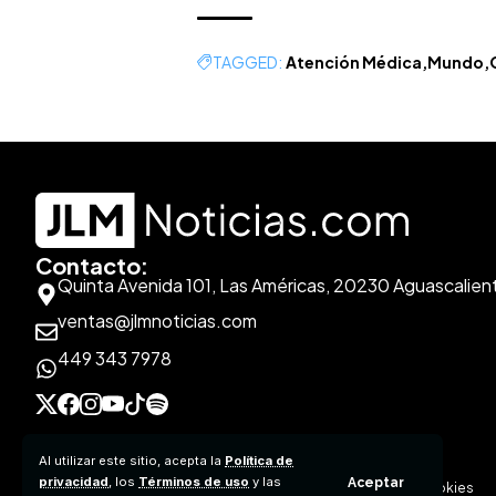
TAGGED:
Atención Médica
Mundo
Contacto:
Quinta Avenida 101, Las Américas, 20230 Aguascalien
ventas@jlmnoticias.com
449 343 7978
Al utilizar este sitio, acepta la
Política de
privacidad
, los
Términos de uso
y las
Aceptar
Aviso de Privacidad
Políticas de Contenido
Políticas de Cookies