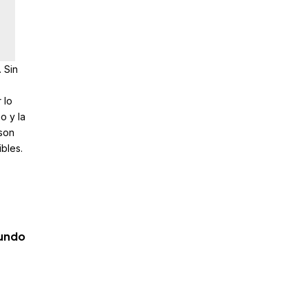
 Sin
 lo
o y la
 son
bles.
mundo