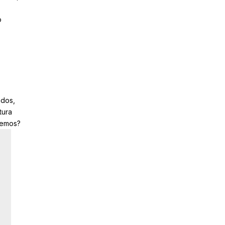
o
ados,
tura
eremos?