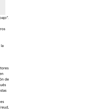
bajo”.
tros
 la
ctores
 en
ión de
pués
stas
 es
Freud,