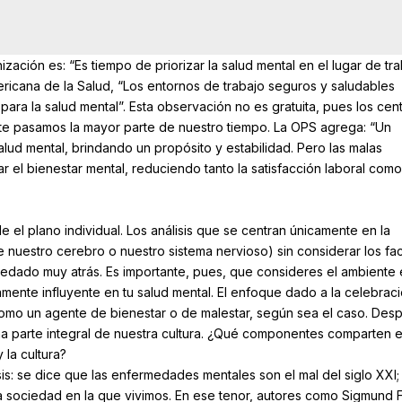
ación es: “Es tiempo de priorizar la salud mental en el lugar de tra
ericana de la Salud, “Los entornos de trabajo seguros y saludables
ara la salud mental”. Esta observación no es gratuita, pues los cen
te pasamos la mayor parte de nuestro tiempo. La OPS agrega: “Un
alud mental, brindando un propósito y estabilidad. Pero las malas
 el bienestar mental, reduciendo tanto la satisfacción laboral como
 el plano individual. Los análisis que se centran únicamente en la
 nuestro cerebro o nuestro sistema nervioso) sin considerar los fa
quedado muy atrás. Es importante, pues, que consideres el ambiente
mente influyente en tu salud mental. El enfoque dado a la celebrac
como un agente de bienestar o de malestar, según sea el caso. Des
una parte integral de nuestra cultura. ¿Qué componentes comparten e
 la cultura?
s: se dice que las enfermedades mentales son el mal del siglo XXI;
la sociedad en la que vivimos. En ese tenor, autores como Sigmund 