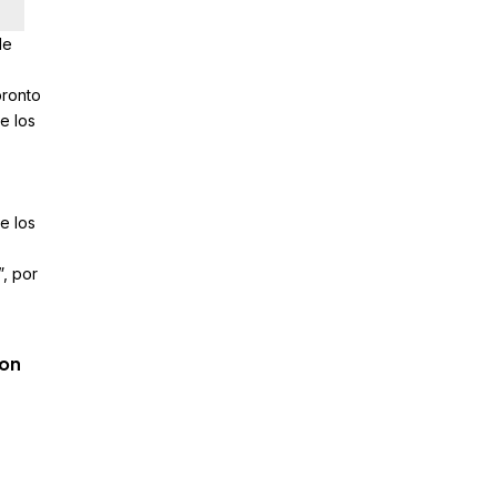
de
pronto
e los
e los
”, por
con