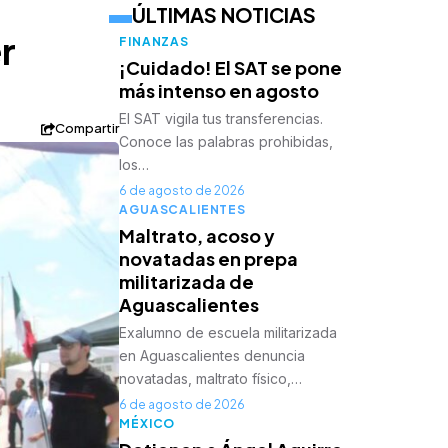
ÚLTIMAS NOTICIAS
r
FINANZAS
¡Cuidado! El SAT se pone
más intenso en agosto
El SAT vigila tus transferencias.
Compartir
Conoce las palabras prohibidas,
los…
6 de agosto de 2026
AGUASCALIENTES
Maltrato, acoso y
novatadas en prepa
militarizada de
Aguascalientes
Exalumno de escuela militarizada
en Aguascalientes denuncia
novatadas, maltrato físico,…
6 de agosto de 2026
MÉXICO