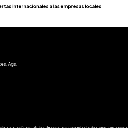
rtas internacionales a las empresas locales
tes, Ags.
 la reproducción parcial o total de los contenidos de este sitio sin el permiso expreso d