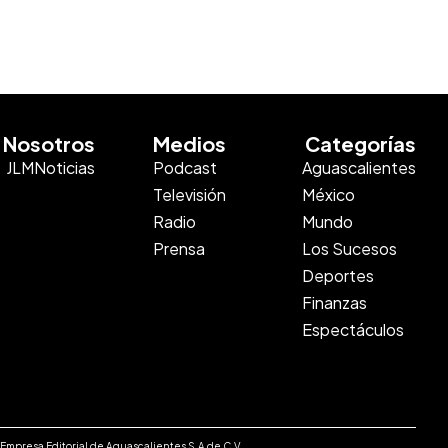
Nosotros
Medios
Categorías
JLMNoticias
Podcast
Aguascalientes
Televisión
México
Radio
Mundo
Prensa
Los Sucesos
Deportes
Finanzas
Espectáculos
e Empresa Editorial de Aguascalientes S.A de C.V