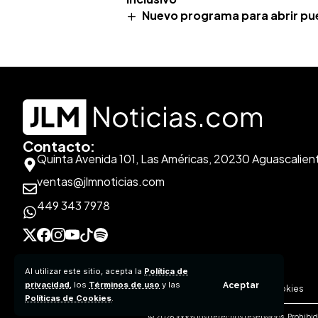
Nuevo programa para abrir pue
Contacto:
Quinta Avenida 101, Las Américas, 20230 Aguascalien
ventas@jlmnoticias.com
449 343 7978
Al utilizar este sitio, acepta la
Política de
privacidad
, los
Términos de uso
y las
Aceptar
Aviso de Privacidad
Políticas de Contenido
Políticas de Cookies
Políticas de Cookies
.
© 2026 Todos los derechos reservados. Prohibida