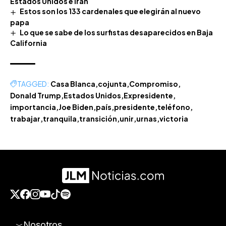
Estados Unidos e Irán
Estos son los 133 cardenales que elegirán al nuevo
papa
Lo que se sabe de los surfistas desaparecidos en Baja
California
TAGGED:
Casa Blanca
cojunta
Compromiso
Donald Trump
Estados Unidos
Expresidente
importancia
Joe Biden
país
presidente
teléfono
trabajar
tranquila
transición
unir
urnas
victoria
Nosotros