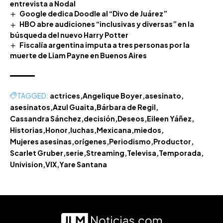
entrevista a Nodal
Google dedica Doodle al “Divo de Juárez”
HBO abre audiciones “inclusivas y diversas” en la
búsqueda del nuevo Harry Potter
Fiscalía argentina imputa a tres personas por la
muerte de Liam Payne en Buenos Aires
TAGGED:
actrices
Angelique Boyer
asesinato
asesinatos
Azul Guaita
Bárbara de Regil
Cassandra Sánchez
decisión
Deseos
Eileen Yáñez
Historias
Honor
luchas
Mexicana
miedos
Mujeres asesinas
orígenes
Periodismo
Productor
Scarlet Gruber
serie
Streaming
Televisa
Temporada
Univision
VIX
Yare Santana