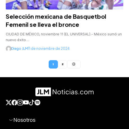
Selección mexicana de Basquetbol
Femenil se lleva el bronce
CIUDAD DE MÉXICO, noviembre 11 (EL UNIVERSAL).- México sumó un
nuevo éxito…
Diego JLM
11 de noviembre de 2024
1
2
Nosotros