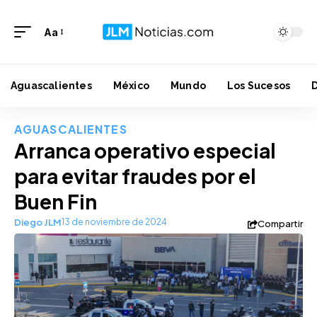
Aa
Aguascalientes
México
Mundo
Los Sucesos
AGUASCALIENTES
Arranca operativo especial
para evitar fraudes por el
Buen Fin
Diego JLM
13 de noviembre de 2024
Compartir