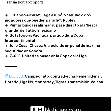
Transmisión: Fox Sports
“Cuando Alcaraz juega así, sólo hay uno o dos
jugadores que pueden pararle”: Rublev.
Pumas busca reafirmar su pase directo a la ‘fiesta
grande’ del futbol mexicano
Botafogo vs Pachuca, partido de la Copa
Intercontinental
Julio César Chávez Jr., recluido en penal de máxima
seguridad en Sonora
7-0. El United se pasea en la Copa de la Liga
TAGGED:
Campeonato
contra
Fecha
Femenil
Final
Horario
Liga Mx
Monterrey
Tigres
transmisión
Volcán