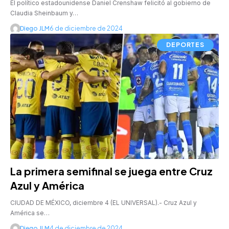
El político estadounidense Daniel Crenshaw felicitó al gobierno de
Claudia Sheinbaum y…
Diego JLM
6 de diciembre de 2024
DEPORTES
La primera semifinal se juega entre Cruz
Azul y América
CIUDAD DE MÉXICO, diciembre 4 (EL UNIVERSAL).- Cruz Azul y
América se…
Diego JLM
4 de diciembre de 2024