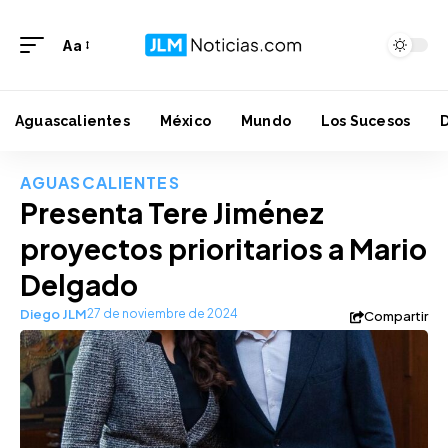
Aa
Aguascalientes
México
Mundo
Los Sucesos
AGUASCALIENTES
Presenta Tere Jiménez
proyectos prioritarios a Mario
Delgado
Diego JLM
27 de noviembre de 2024
Compartir