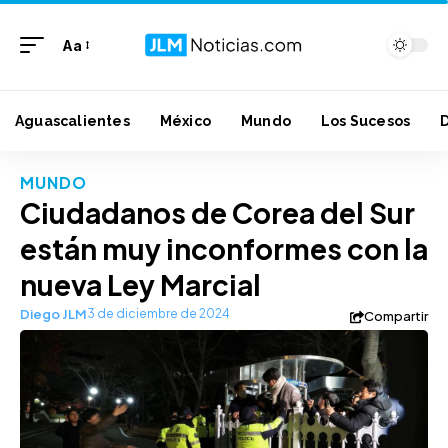
Aa
Aguascalientes
México
Mundo
Los Sucesos
MUNDO
Ciudadanos de Corea del Sur
están muy inconformes con la
nueva Ley Marcial
Diego JLM
3 de diciembre de 2024
Compartir