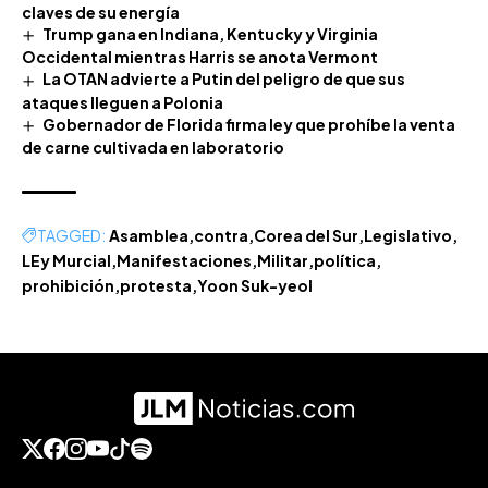
claves de su energía
Trump gana en Indiana, Kentucky y Virginia
Occidental mientras Harris se anota Vermont
La OTAN advierte a Putin del peligro de que sus
ataques lleguen a Polonia
Gobernador de Florida firma ley que prohíbe la venta
de carne cultivada en laboratorio
TAGGED:
Asamblea
contra
Corea del Sur
Legislativo
LEy Murcial
Manifestaciones
Militar
política
prohibición
protesta
Yoon Suk-yeol