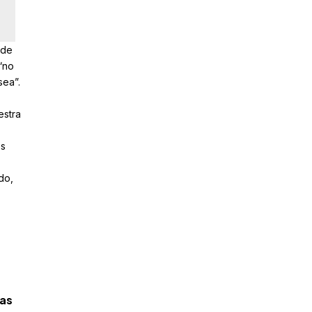
 de
“no
sea”.
estra
os
do,
tas