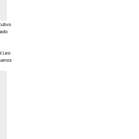
cutivo
tado
l Leo
buenos