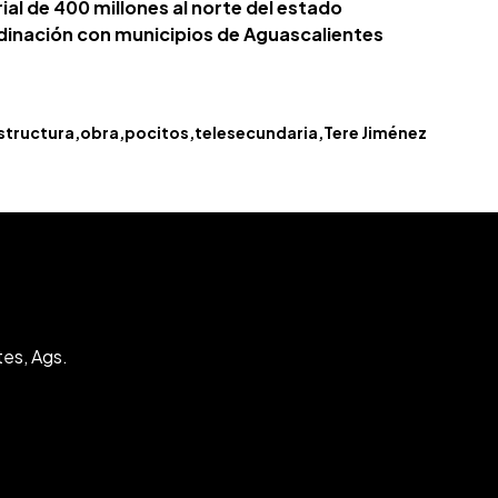
al de 400 millones al norte del estado
rdinación con municipios de Aguascalientes
structura
obra
pocitos
telesecundaria
Tere Jiménez
tes, Ags.