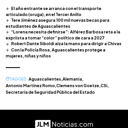
El año entrante se arranca con el transporte
articulado (oruga), en el Tercer Anillo
Tere Jiménez asegura 100 mil nuevas becas para
estudiantes de Aguascalientes
“Lorena necesita definirse”: Alférez Barbosa reta a la
expriista a tomar “color” político de cara a 2027
Robert Dante Siboldi alza la mano para dirigir a Chivas
Con la Policía Rosa, Aguascalientes protege a
mujeres, niñas y niños
TAGGED:
Aguascalientes
Alemania
Antonio Martínez Romo
Clemens von Goetze
CSi
Secretaría de Seguridad Pública del Estado