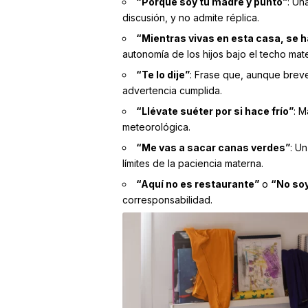
“Porque soy tu madre y punto”
: Un
discusión, y no admite réplica.
“Mientras vivas en esta casa, se h
autonomía de los hijos bajo el techo mat
“Te lo dije”
: Frase que, aunque breve
advertencia cumplida.
“Llévate suéter por si hace frío”
: M
meteorológica.
“Me vas a sacar canas verdes”
: U
límites de la paciencia materna.
“Aquí no es restaurante”
o
“No soy
corresponsabilidad.