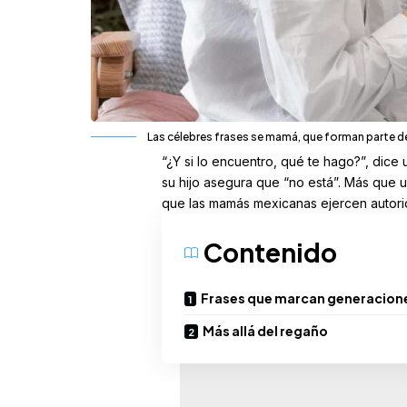
Las célebres frases se mamá, que forman parte de
“¿Y si lo encuentro, qué te hago?”, dice 
su hijo asegura que “no está”. Más que u
que las mamás mexicanas ejercen autorida
Contenido
Frases que marcan generacion
Más allá del regaño