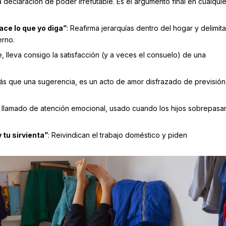
a declaración de poder irrefutable. Es el argumento final en cualquie
ace lo que yo diga”
: Reafirma jerarquías dentro del hogar y delimita
erno.
, lleva consigo la satisfacción (y a veces el consuelo) de una
ás que una sugerencia, es un acto de amor disfrazado de previsión
n llamado de atención emocional, usado cuando los hijos sobrepasan
 tu sirvienta”
: Reivindican el trabajo doméstico y piden