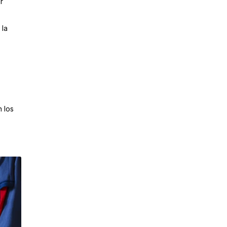
r
 la
 los