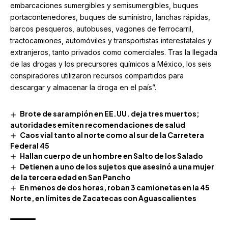
embarcaciones sumergibles y semisumergibles, buques
portacontenedores, buques de suministro, lanchas rápidas,
barcos pesqueros, autobuses, vagones de ferrocarril,
tractocamiones, automóviles y transportistas interestatales y
extranjeros, tanto privados como comerciales. Tras la llegada
de las drogas y los precursores químicos a México, los seis
conspiradores utilizaron recursos compartidos para
descargar y almacenar la droga en el país”.
Brote de sarampión en EE.UU. deja tres muertos;
autoridades emiten recomendaciones de salud
Caos vial tanto al norte como al sur de la Carretera
Federal 45
Hallan cuerpo de un hombre en Salto de los Salado
Detienen a uno de los sujetos que asesinó a una mujer
de la tercera edad en San Pancho
En menos de dos horas, roban 3 camionetas en la 45
Norte, en límites de Zacatecas con Aguascalientes