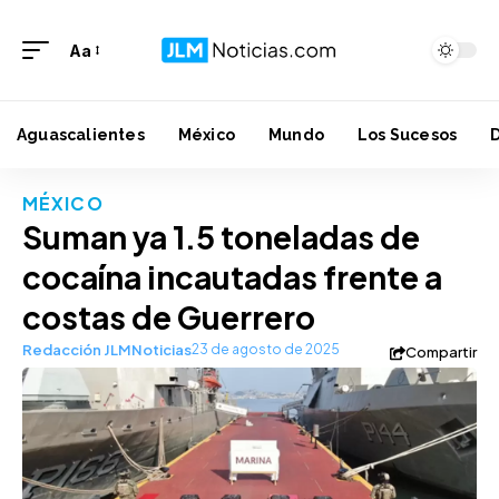
Aa
Aguascalientes
México
Mundo
Los Sucesos
MÉXICO
Suman ya 1.5 toneladas de
cocaína incautadas frente a
costas de Guerrero
Redacción JLMNoticias
23 de agosto de 2025
Compartir