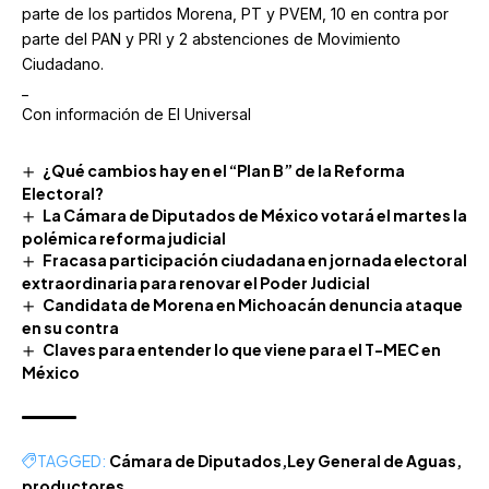
parte de los partidos Morena, PT y PVEM, 10 en contra por
parte del PAN y PRI y 2 abstenciones de Movimiento
Ciudadano.
_
Con información de El Universal
¿Qué cambios hay en el “Plan B” de la Reforma
Electoral?
La Cámara de Diputados de México votará el martes la
polémica reforma judicial
Fracasa participación ciudadana en jornada electoral
extraordinaria para renovar el Poder Judicial
Candidata de Morena en Michoacán denuncia ataque
en su contra
Claves para entender lo que viene para el T-MEC en
México
TAGGED:
Cámara de Diputados
Ley General de Aguas
productores