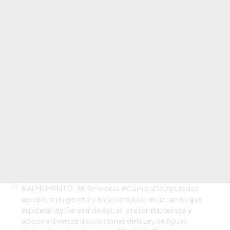
#ALMOMENTO
| El Pleno de la
#CámaraDeDiputados
aprobó, en lo general y en lo particular, el dictamen que
expide la Ley General de Aguas, y reforma, deroga y
adiciona diversas disposiciones de la Ley de Aguas