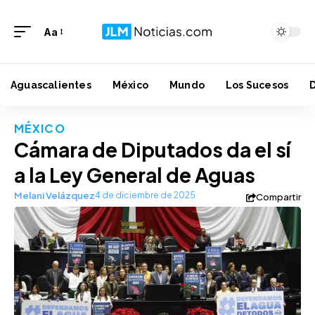
Aa
Aguascalientes
México
Mundo
Los Sucesos
MÉXICO
Cámara de Diputados da el sí
a la Ley General de Aguas
Melani Velázquez
4 de diciembre de 2025
Compartir