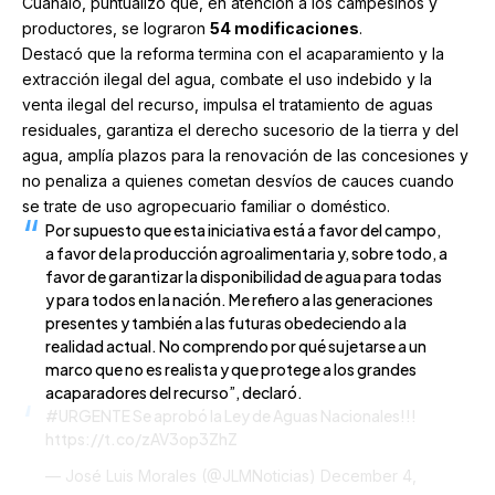
Cuanalo, puntualizó que, en atención a los campesinos y
productores, se lograron
54 modificaciones
.
Destacó que la reforma termina con el acaparamiento y la
extracción ilegal del agua, combate el uso indebido y la
venta ilegal del recurso, impulsa el tratamiento de aguas
residuales, garantiza el derecho sucesorio de la tierra y del
agua, amplía plazos para la renovación de las concesiones y
no penaliza a quienes cometan desvíos de cauces cuando
se trate de uso agropecuario familiar o doméstico.
Por supuesto que esta iniciativa está a favor del campo,
a favor de la producción agroalimentaria y, sobre todo, a
favor de garantizar la disponibilidad de agua para todas
y para todos en la nación. Me refiero a las generaciones
presentes y también a las futuras obedeciendo a la
realidad actual. No comprendo por qué sujetarse a un
marco que no es realista y que protege a los grandes
acaparadores del recurso”, declaró.
#URGENTE
Se aprobó la Ley de Aguas Nacionales!!!
https://t.co/zAV3op3ZhZ
— José Luis Morales (@JLMNoticias)
December 4,