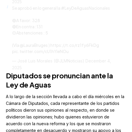
2025
Se aprobó en lo general la
#LeyDeAguasNacionales
🟢A favor: 328
🔴En contra :131
🟡Abstenciones : 5
(Vía
@LauraBruges
)
https://t.co/rz1fy6FkDg
pic.twitter.com/cU1hYleNOu
— José Luis Morales (@JLMNoticias)
December 4,
2025
Diputados se pronuncian ante la
Ley de Aguas
A lo largo de la sección llevada a cabo el día miércoles en la
Cámara de Diputados, cada representante de los partidos
políticos dieron sus opiniones al respecto, en donde se
dividieron las opiniones; hubo quienes estuvieron de
acuerdo con la nueva reforma y los que se mostraron
completamente en desacuerdo y mostraron su apoyo a los