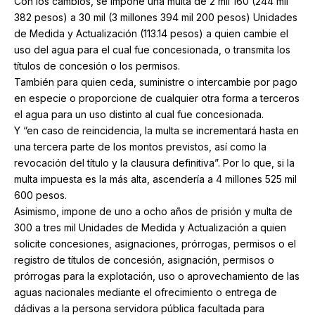
Con los cambios, se impone una multa de 2 mil 160 (244 mil
382 pesos) a 30 mil (3 millones 394 mil 200 pesos) Unidades
de Medida y Actualización (113.14 pesos) a quien cambie el
uso del agua para el cual fue concesionada, o transmita los
títulos de concesión o los permisos.
También para quien ceda, suministre o intercambie por pago
en especie o proporcione de cualquier otra forma a terceros
el agua para un uso distinto al cual fue concesionada.
Y “en caso de reincidencia, la multa se incrementará hasta en
una tercera parte de los montos previstos, así como la
revocación del título y la clausura definitiva”. Por lo que, si la
multa impuesta es la más alta, ascendería a 4 millones 525 mil
600 pesos.
Asimismo, impone de uno a ocho años de prisión y multa de
300 a tres mil Unidades de Medida y Actualización a quien
solicite concesiones, asignaciones, prórrogas, permisos o el
registro de títulos de concesión, asignación, permisos o
prórrogas para la explotación, uso o aprovechamiento de las
aguas nacionales mediante el ofrecimiento o entrega de
dádivas a la persona servidora pública facultada para