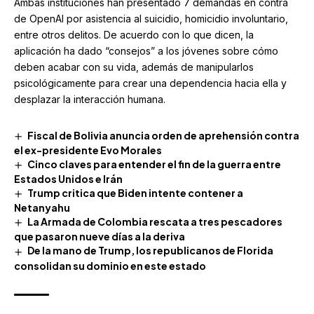
Ambas instituciones han presentado 7 demandas en contra
de OpenAI por asistencia al suicidio, homicidio involuntario,
entre otros delitos. De acuerdo con lo que dicen, la
aplicación ha dado “consejos” a los jóvenes sobre cómo
deben acabar con su vida, además de manipularlos
psicológicamente para crear una dependencia hacia ella y
desplazar la interacción humana.
Fiscal de Bolivia anuncia orden de aprehensión contra
el ex-presidente Evo Morales
Cinco claves para entender el fin de la guerra entre
Estados Unidos e Irán
Trump critica que Biden intente contener a
Netanyahu
La Armada de Colombia rescata a tres pescadores
que pasaron nueve días a la deriva
De la mano de Trump, los republicanos de Florida
consolidan su dominio en este estado