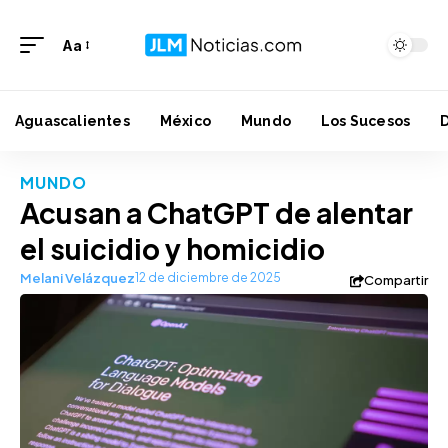
Aa
Aguascalientes
México
Mundo
Los Sucesos
MUNDO
Acusan a ChatGPT de alentar
el suicidio y homicidio
Melani Velázquez
12 de diciembre de 2025
Compartir