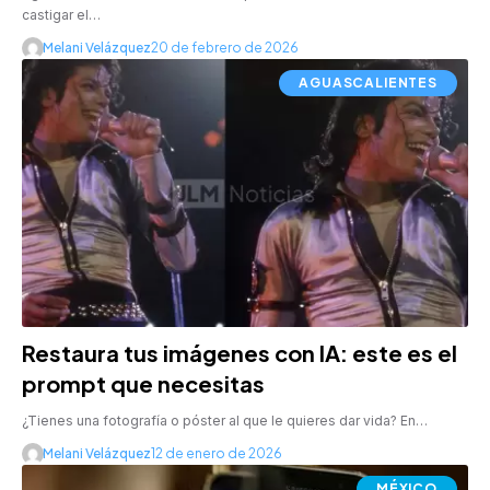
castigar el…
Melani Velázquez
20 de febrero de 2026
AGUASCALIENTES
Restaura tus imágenes con IA: este es el
prompt que necesitas
¿Tienes una fotografía o póster al que le quieres dar vida? En…
Melani Velázquez
12 de enero de 2026
MÉXICO