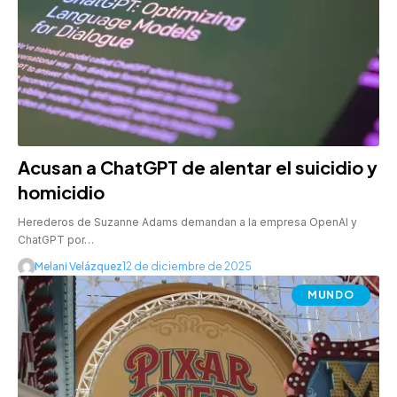
Acusan a ChatGPT de alentar el suicidio y
homicidio
Herederos de Suzanne Adams demandan a la empresa OpenAI y
ChatGPT por…
Melani Velázquez
12 de diciembre de 2025
MUNDO