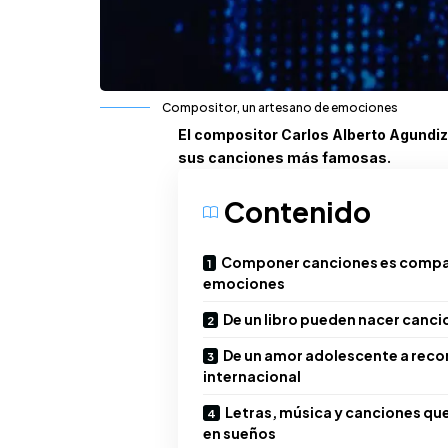
Compositor, un artesano de emociones
El compositor Carlos Alberto Agundiz
sus canciones más famosas.
Contenido
Componer canciones es compa
emociones
De un libro pueden nacer canci
De un amor adolescente a rec
internacional
Letras, música y canciones qu
en sueños