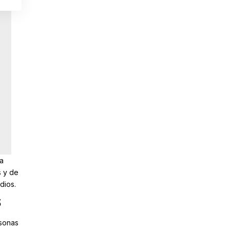
a
s y de
dios.
s
rsonas