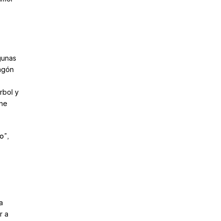
gunas
Vagón
rbol y
ene
o”,
a
r a