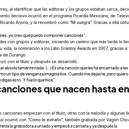
rey, al identificar que las editoras y los grupos estaban cerca, deci
ento decisivo ocurrió en el programa Picardía Mexicana, de Televi
Ricardo Arjona, y la renombró como “Mi suegra”. Gracias a ella obt
ones, yo creo que puedo componer canciones”.
des con grupos y editoras, iniciando un camino que más tarde lo llev
 vida, la nominación a los Latin Grammy Awards en 2007, gracias a 
os de Durango.
zó con el título y después se desarrolló.
rimar absolutamente nada. (…) Es una canción que les ha encantado a las
omo un tipo de venganza imaginativa. Cuando me dejaste, pero quiero
igas esto. Y fue lo que hice”.
 canciones que nacen hasta e
s canciones empiezan con el título, otras con la melodía y algunas l
Así ocurrió con “Cómo te extraño”, también grabada por Vagón Chic
enía la grabadora a un lado y empecé a cantarla y ya después la