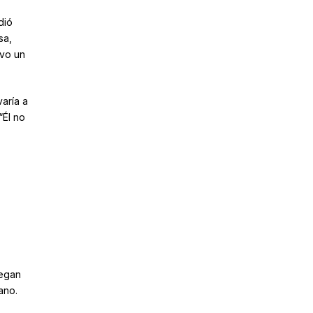
dió
sa,
uvo un
aría a
“Él no
n
legan
ano.