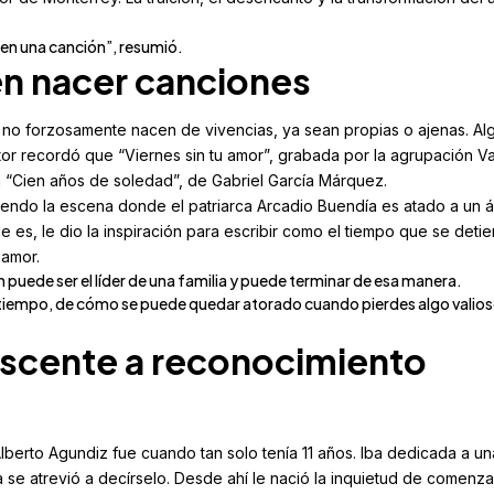
 en una canción”, resumió.
en nacer canciones
 no forzosamente nacen de vivencias, ya sean propias o ajenas. Al
itor recordó que “Viernes sin tu amor”, grabada por la agrupación 
 “Cien años de soledad”, de Gabriel García Márquez.
endo la escena donde el patriarca Arcadio Buendía es atado a un á
 es, le dio la inspiración para escribir como el tiempo que se deti
 amor.
 puede ser el líder de una familia y puede terminar de esa manera.
 tiempo, de cómo se puede quedar atorado cuando pierdes algo valios
scente a reconocimiento
lberto Agundiz fue cuando tan solo tenía 11 años. Iba dedicada a un
se atrevió a decírselo. Desde ahí le nació la inquietud de comenza