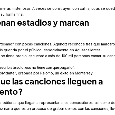
aneras misteriosas. A veces se construyen con calma; otras se que
u forma final.
enan estadios y marcan
rtesano” con pocas canciones, Agundiz reconoce tres que marcaro
más querida por el público, especialmente en Aguascalientes.
o tiene precio: escuchar a más de 100 mil personas cantar su can
scribiste solo, eso no tiene con qué pagarlo”.
 olvidarte”, grabada por Palomo, un éxito en Monterrey.
ue las canciones lleguen a
iento?
as editoras que llegan a representar a los compositores, así como d
z narra que es un proceso de grabar demos con las canciones, lle
.