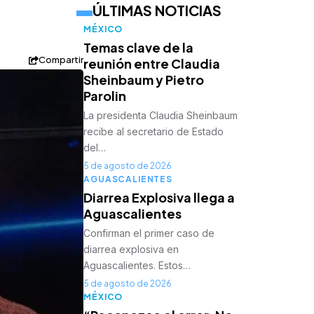
ÚLTIMAS NOTICIAS
MÉXICO
Temas clave de la
Compartir
reunión entre Claudia
Sheinbaum y Pietro
Parolin
La presidenta Claudia Sheinbaum
recibe al secretario de Estado
del…
5 de agosto de 2026
AGUASCALIENTES
Diarrea Explosiva llega a
Aguascalientes
Confirman el primer caso de
diarrea explosiva en
Aguascalientes. Estos…
5 de agosto de 2026
MÉXICO