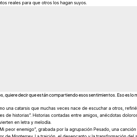
ntos reales para que otros los hagan suyos.
os, quiere decir que están compartiendo esos sentimientos. Eso es lo
omo una catarsis que muchas veces nace de escuchar a otros, refir
s de historias”. Historias contadas entre amigos, anécdotas doloro
erten en letra y melodía.
 “Mi peor enemigo”, grabada por la agrupación Pesado, una canción
tor de Monterrey. La traición, el desencanto y la transformación del