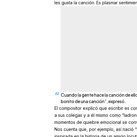
les gusta la canción. Es plasmar sentimie
Cuando la gente hace la canción de ell
bonito de una canción”, expresó.
El compositor explicó que escribir es c
a sus colegas y a él mismo como “ladrone
momentos de quiebre emocional se convi
Nos cuenta que, por ejemplo, así nació
inspirada en la historia de un amigo locu