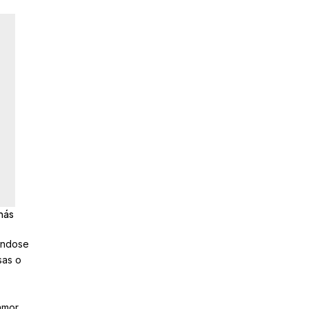
 más
iéndose
sas o
 amor