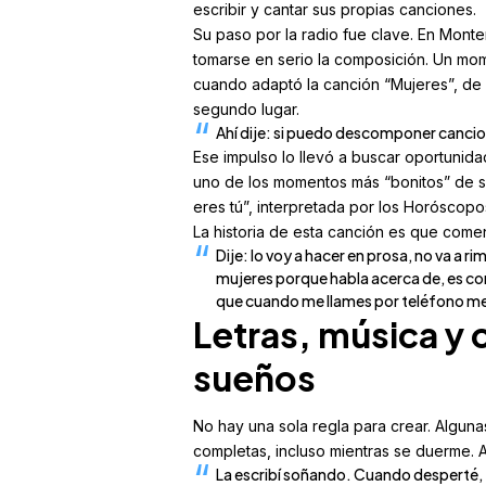
escribir y cantar sus propias canciones.
Su paso por la radio fue clave. En Monter
tomarse en serio la composición. Un mom
cuando adaptó la canción “Mujeres”, de 
segundo lugar.
Ahí dije: si puedo descomponer canci
Ese impulso lo llevó a buscar oportunida
uno de los momentos más “bonitos” de su
eres tú”, interpretada por los Horóscop
La historia de esta canción es que comen
Dije: lo voy a hacer en prosa, no va a 
mujeres porque habla acerca de, es c
que cuando me llames por teléfono me d
Letras, música y
sueños
No hay una sola regla para crear. Alguna
completas, incluso mientras se duerme. 
La escribí soñando. Cuando desperté, t