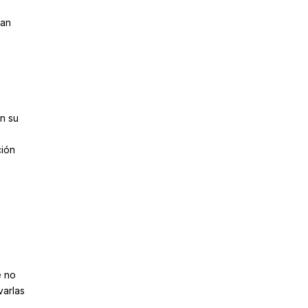
dan
n su
ción
e no
varlas