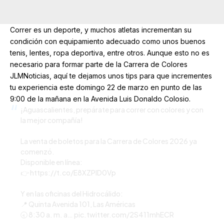
Correr es un deporte, y muchos atletas incrementan su
condición con equipamiento adecuado como unos buenos
tenis, lentes, ropa deportiva, entre otros. Aunque esto no es
necesario para formar parte de la Carrera de Colores
JLMNoticias, aquí te dejamos unos tips para que incrementes
tu experiencia este domingo 22 de marzo en punto de las
9:00 de la mañana en la Avenida Luis Donaldo Colosio.
¡Aguascalientes, prepárate para correr con colores y con
la mejor compañía!
La venta de boletos para la Carrera de Colores 2026 ya
comenzó.
Disponible en línea:
👉
https://t.co/E8XZPlD0Vp
Y en las oficinas del Hidrocálido:
📍 Quinta Avenida 101, Las Américas
🕣 8:30 a. m. a…
pic.twitter.com/2S411mhECR