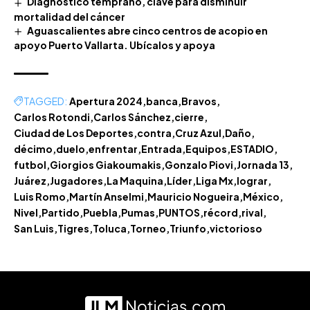
Diagnóstico temprano, clave para disminuir
mortalidad del cáncer
Aguascalientes abre cinco centros de acopio en
apoyo Puerto Vallarta. Ubícalos y apoya
TAGGED:
Apertura 2024
banca
Bravos
Carlos Rotondi
Carlos Sánchez
cierre
Ciudad de Los Deportes
contra
Cruz Azul
Daño
décimo
duelo
enfrentar
Entrada
Equipos
ESTADIO
futbol
Giorgios Giakoumakis
Gonzalo Piovi
Jornada 13
Juárez
Jugadores
La Maquina
Líder
Liga Mx
lograr
Luis Romo
Martín Anselmi
Mauricio Nogueira
México
Nivel
Partido
Puebla
Pumas
PUNTOS
récord
rival
San Luis
Tigres
Toluca
Torneo
Triunfo
victorioso