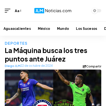
Aa
Aguascalientes
México
Mundo
Los Sucesos
DEPORTES
La Máquina busca los tres
puntos ante Juárez
Diego JLM
22 de octubre de 2024
Compartir