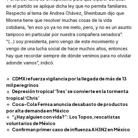
en el partido se aplique dicha ley que no permita familiares.
Respecto al tema de Andrea Chávez, Sheinbaum dijo que
Morena tiene que resolver muchas cosas de la vida
cotidiana, “en eso yo ya no me meto, pero, y no es un asunto
tampoco en particular por nuestra compañera senadora”.
“(…) soy presidenta, pero vengo de este movimiento y
vengo de una lucha social de hace muchos años, entonces
hay que recordar siempre de dónde venimos para no olvidar
adonde vamos”, indicó.
CDMX refuerza vigilancia por la llegada de más de 13
mil peregrinos
Depresión tropical ‘Tres’ se convierte en la tormenta
tropical ‘Chris’
Coca-Cola Femsa anuncia desabasto de productos
por alta demanda en México
“¿Hay alguien con vida?”: Los Topos, rescatistas
voluntarios de México
Confirman primer caso de influenza A H3N2 en México