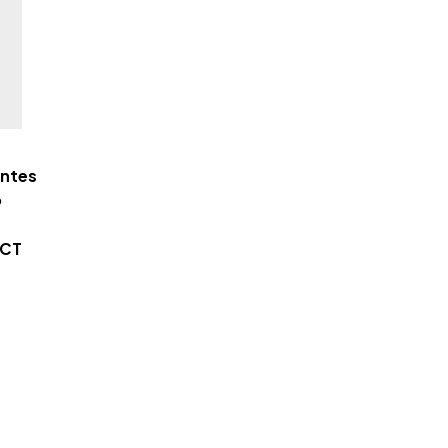
entes
o
 CT