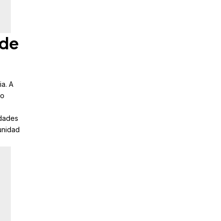
 de
a. A
no
idades
unidad