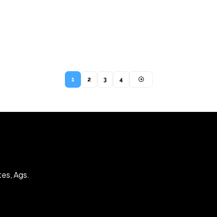
1
2
3
4
tes, Ags.