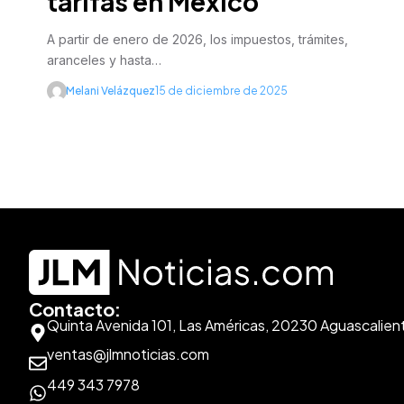
tarifas en México
A partir de enero de 2026, los impuestos, trámites,
aranceles y hasta…
Melani Velázquez
15 de diciembre de 2025
Contacto:
Quinta Avenida 101, Las Américas, 20230 Aguascalien
ventas@jlmnoticias.com
449 343 7978